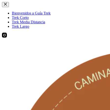
Saltar
al
contenido
Bienvenidos a Guía Trek
Trek Corto
Trek Media Distancia
Trek Largo