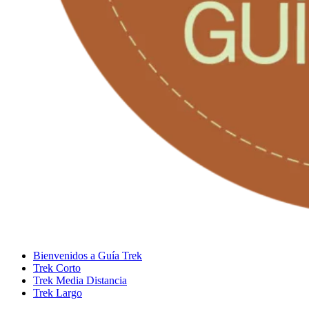
Bienvenidos a Guía Trek
Trek Corto
Trek Media Distancia
Trek Largo